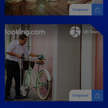
Empezar
Tu viaje hacia una participación
en la comunidad más sostenible
Aprende sobre el compromiso comunitario sostenible
para profesionales del sector hotelero, con consejos
prácticos y recomendaciones de expertos de todo el
mundo.
Empezar