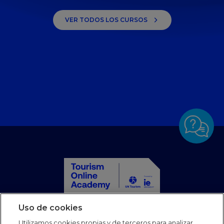
Tu viaje hacia una gestión
energética más sostenible
VER TODOS LOS CURSOS
Aprende gestión de energía sostenible para
profesionales de la hospitalidad con consejos
prácticos sobre cómo reducir el consumo de energía
y rastrear las emisiones.
Uso de cookies
Inicio
Cursos
Utilizamos cookies propias y de terceros para analizar