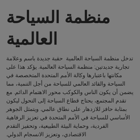
منظمة السياحة
العالمية
تدخل منظمة السياحة العالمية حقبة جديدة باسم وعلامة
تجارية جديدتين: منظمة السياحة العالمية. يؤكد هذا على
مكانتها باعتبارها وكالة الأمم المتحدة المتخصصة في
السياحة والقائد العالمي للسياحة من أجل التنمية، مما
يضمن أن يكون الناس والكوكب محور الاهتمام الدائم. مع
تقدم المجتمع، يحتاج قطاع السياحة إلى التحول ليكون
بمثابة حافز للازدهار على نطاق عالمي. ويتمثل الجوهر
الأساسي للسياحة في الأمم المتحدة في تعزيز الرفاهية
الفردية، وحماية البيئة الطبيعية، وتحفيز التقدم
الاقتصادي، وتعزيز الانسجام الدولي.