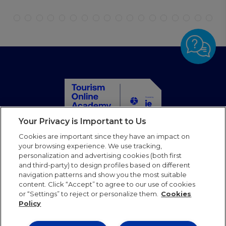
Your Privacy is Important to Us
首页
Cookies are important since they have an impact on
所有课程
your browsing experience. We use tracking,
personalization and advertising cookies (both first
合作伙伴
and third-party) to design profiles based on different
博客
navigation patterns and show you the most suitable
常见问题
content. Click “Accept” to agree to our use of cookies
or “Settings” to reject or personalize them.
Cookies
电子邮件
Policy
Follow us