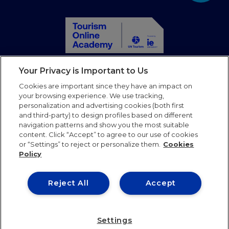
Your Privacy is Important to Us
Home
Toutes les formations
Cookies are important since they have an impact on
your browsing experience. We use tracking,
Partenaires
personalization and advertising cookies (both first
Blog
and third-party) to design profiles based on different
Faqs
navigation patterns and show you the most suitable
Mail
content. Click “Accept” to agree to our use of cookies
or “Settings” to reject or personalize them.
Cookies
Policy
Follow us
Reject All
Accept
Conditions
Politique de
Politique de
d’utilisation
confidentialité
cookies
Settings