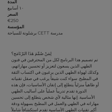
المدة
١٠ أسابيع
السعر
€
250
المؤسسة
مدرسة CETT برشلونة للسياحة
لِمَنْ صُمِّمَ هَذَا البَرْنَامَج؟
تم تصميم هذا البرنامج لكل من المحترفين في فنون
الطهي الذين يسعون لتعزيز أو تحسين مهاراتهم،
وكذلك لهواة الطهي الذين يرغبون في اكتساب الثقة
في المطبخ. سواء كنت شيفاً يرغب في صقل تقنياته
أو طاهياً منزلياً يتطلع إلى إتقان الأساسيات، فإن هذه
الدورة تقدم تدريباً عملياً على أساليب الطهي
الأساسية. إنها مثالية لأي شخص يتطلع إلى تحسين
مهاراته في الطهي والعمل في المطبخ بسهولة ودقة
أكبر.تقنيات الطهي الأساسية تقدم استكشافاً شاملاً