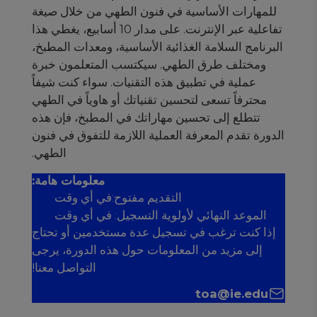
للمهارات الأساسية في فنون الطهي من خلال صيغة
تفاعلية عبر الإنترنت. على مدار 10 أسابيع، يغطي هذا
البرنامج السلامة الغذائية الأساسية، ومعدات المطبخ،
ومختلف طرق الطهي. سيكتسب المتعلمون خبرة
عملية في تطبيق هذه التقنيات. سواء كنت شيفاً
محترفاً تسعى لتحسين تقنياتك أو هاوياً في الطهي
تتطلع إلى تحسين مهاراتك في المطبخ، فإن هذه
الدورة تقدم المعرفة العملية اللازمة للتفوق في فنون
الطهي.
معلومات هامة:
التقديم مفتوح:في أي وقت
الموعد النهائي لأولوية التسجيل: في أي وقت
إذا كنت ترغب في تسجيل عدة مستخدمين أو تحتاج
إلى مزيد من المعلومات حول هذه الدورة، يرجى
التواصل معنا!
toa@ie.edu